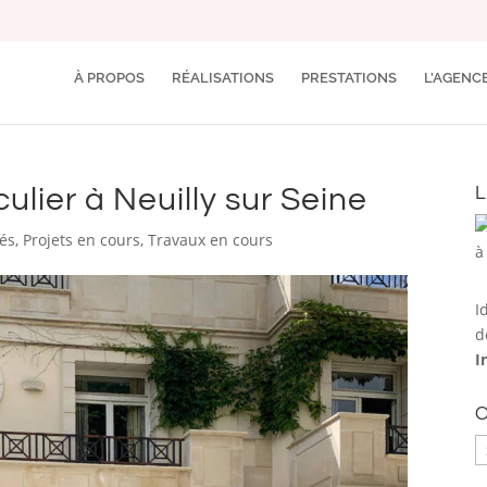
À PROPOS
RÉALISATIONS
PRESTATIONS
L’AGEN
culier à Neuilly sur Seine
L
tés
,
Projets en cours
,
Travaux en cours
I
d
I
C
C