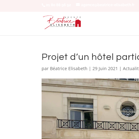
01 80 88 96 92
agence@beatrice-elisabeth.fr
Projet d’un hôtel parti
par
Béatrice Elisabeth
|
29 Juin 2021
|
Actuali