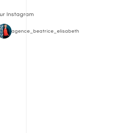
ur Instagram
agence_beatrice_elisabeth