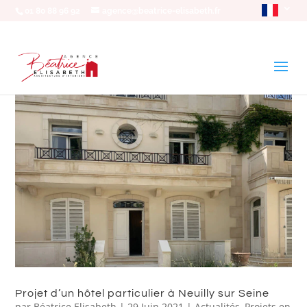
01 80 88 96 92
agence@beatrice-elisabeth.fr
Projet d’un hôtel particulier à Neuilly sur Seine
par
Béatrice Elisabeth
|
29 Juin 2021
|
Actualités
,
Projets en