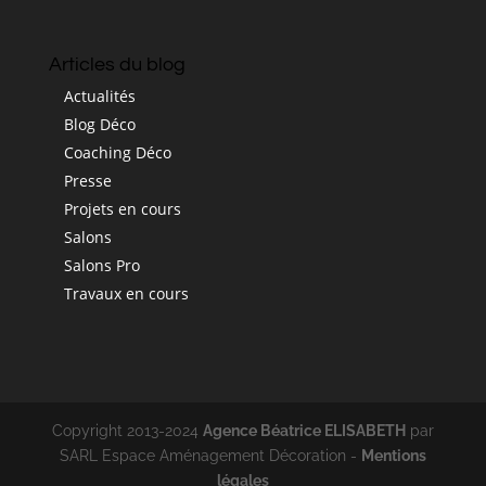
Articles du blog
Actualités
Blog Déco
Coaching Déco
Presse
Projets en cours
Salons
Salons Pro
Travaux en cours
Copyright 2013-2024
Agence Béatrice ELISABETH
par
SARL Espace Aménagement Décoration -
Mentions
légales