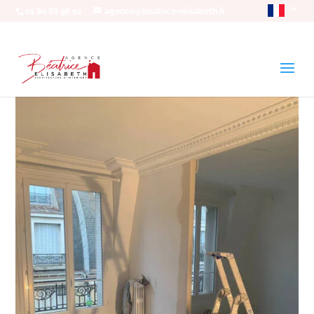
01 80 88 96 92
agence@beatrice-elisabeth.fr